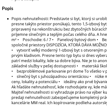
Popis
Popis nehnuteľnosti
:
Predstavte si byt, ktorý si uro
presne takýto priestor ponúkajú, tento 1,5-izbový 
pripravený na rekonštrukciu bez zbytočných búracích 
príjemne slnečným a teplým počas celého dňa. A hne
m² • Poschodie: 6 / 7 • Panelový bytový dom • Be
spoločné priestory DISPOZÍCIA, KTORÁ DÁVA MOŽNOSTI 
• vytvoriť veľký moderný 1-izbový byt s otvoreným pr
prvým kladivom. Presne tento typ bytu si dnes vyber
patrí medzi lokality, kde sa dobre býva. Nie je to a
základné služby v pešej dostupnosti • materská ško
• bezproblémové parkovanie pri dome To všetko v pr
• slnečný byt s juhozápadnou orientáciou • nízke
ceny, lokality a potenciálu • ideálny ako prvé bývanie
Ak hľadáte nehnuteľnosť, kde rozhodujete vy, kde máte
Majiteľ nehnuteľnosti si vyhradzuje právo na výber k
predaji nehnuteľnosti zabezpečujeme kompletný právny
kancelárie MM real. Ich kopírovanie podlieha autors