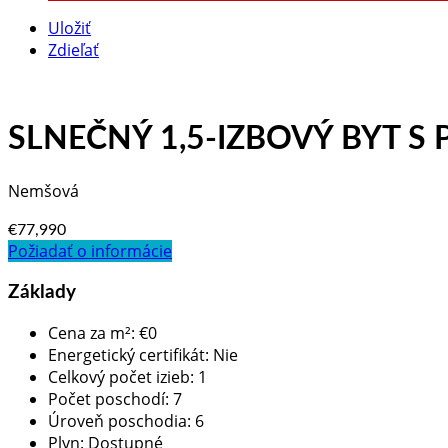
Uložiť
Zdieľať
SLNEČNÝ 1,5-IZBOVÝ BYT 
Nemšová
€77,990
Požiadať o informácie
Základy
Cena za m²
:
€0
Energetický certifikát
:
Nie
Celkový počet izieb
:
1
Počet poschodí
:
7
Úroveň poschodia
:
6
Plyn
:
Dostupné