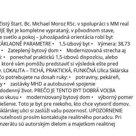
istý štart. Bc. Michael Moroz RSc. v spolupráci s MM real
UJE Byt je kompletne vyprataný, v pôvodnom stave,
 svetlo a pokoj – juhozápadná orientácia robí byt
). ZÁKLADNÉ PARAMETRE • 1,5-izbový byt • Výmera: 38,73
h • Zateplený bytový dom • Modernizovaná strecha aj
 • ponechať praktickú 1,5-izbovú dispozíciu, alebo
, ktoré vám pomôžu predstaviť si výsledok ešte pred
sy. LOKALITA – TICHÁ, PRAKTICKÁ, FUNKČNÁ Ulica Sklárska
, čo potrebujete na dosah ruky: • potraviny, pekáreň,
óny • zastávky MHD a autobusové spojenie
každodenný život. PREČO JE TENTO BYT DOBRÁ VOĽBA
ného vkusu • modernizovaný bytový dom • výborný pomer
riešenie. Toto je byt pre niekoho, kto chce vytvoriť domov.
Sklárskej ulici si zaslúži vašu pozornosť. UPOZORNENIE
nuteľnosti prosím kontaktujte realitného poradcu. Pri
 inzerátu sú autorským dielom a majetkom realitnej