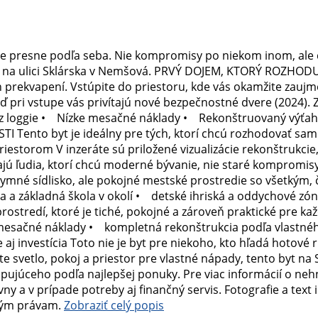
bíte presne podľa seba. Nie kompromisy po niekom inom, ale č
byt na ulici Sklárska v Nemšová. PRVÝ DOJEM, KTORÝ ROZHOD
prekvapení. Vstúpite do priestoru, kde vás okamžite zaujme
ď pri vstupe vás privítajú nové bezpečnostné dvere (2024
z loggie • Nízke mesačné náklady • Rekonštruovaný výťa
Tento byt je ideálny pre tých, ktorí chcú rozhodovať sami:
iestorom V inzeráte sú priložené vizualizácie rekonštrukcie
ajú ľudia, ktorí chcú moderné bývanie, nie staré kompromi
nonymné sídlisko, ale pokojné mestské prostredie so všetkým
la a základná škola v okolí • detské ihriská a oddychové z
ostredí, ktoré je tiché, pokojné a zároveň praktické pre 
 mesačné náklady • kompletná rekonštrukcia podľa vlast
 aj investícia Toto nie je byt pre niekoho, kto hľadá hotové 
 svetlo, pokoj a priestor pre vlastné nápady, tento byt na 
upujúceho podľa najlepšej ponuky. Pre viac informácií o neh
 a v prípade potreby aj finančný servis. Fotografie a text
kým právam.
Zobraziť celý popis