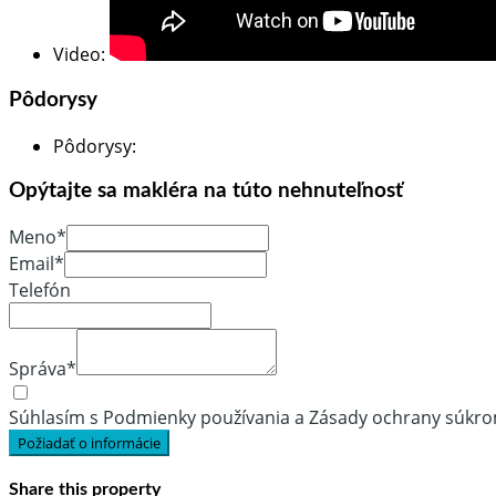
Video
:
Pôdorysy
Pôdorysy
:
Opýtajte sa makléra na túto nehnuteľnosť
Meno*
Email*
Telefón
Správa*
Súhlasím s Podmienky používania a Zásady ochrany súkr
Požiadať o informácie
Share this property