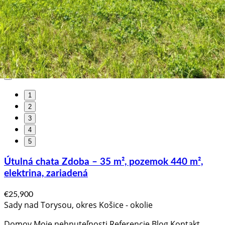
1
2
3
4
5
Útulná chata Zdoba – 35 m², pozemok 440 m²,
elektrina, zariadená
€25,900
Sady nad Torysou, okres Košice - okolie
Domov Moje nehnuteľnosti Referencie Blog Kontakt