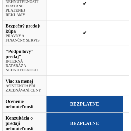
NEHNUTEĽNOSTI
✔
VRÁTANE
PLATENEJ
REKLAMY
Bezpečný predaj/
kúpa
✔
PRÁVNY A
FINANČNÝ SERVIS
"Podpultový"
predaj"
INTERNÁ
DATABÁZA
NEHNUTEĽNOSTI
Viac za menej
ASISTENCIA PRI
ZJEDNÁVANÍ CENY
Ocenenie
BEZPLATNE
nehnuteľnosti
Konzultácia o
predaji
BEZPLATNE
nehnuteľnosti