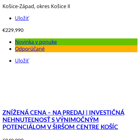
Košice-Západ, okres Košice II
Uložiť
€229,990
Novinka v ponuke
Odporúčané
Uložiť
ZNÍŽENÁ CENA – NA PREDAJ | INVESTIČNÁ
NEHNUTEĽNOSŤ S VÝNIMOČNÝM
POTENCIÁLOM V ŠIRŠOM CENTRE KOŠÍC