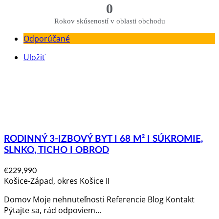
0
Rokov skúseností v oblasti obchodu
Odporúčané
Uložiť
RODINNÝ 3-IZBOVÝ BYT I 68 M² I SÚKROMIE,
SLNKO, TICHO I OBROD
€229,990
Košice-Západ, okres Košice II
Domov Moje nehnuteľnosti Referencie Blog Kontakt
Pýtajte sa, rád odpoviem​...