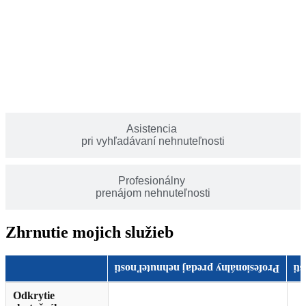
Asistencia
pri vyhľadávaní nehnuteľnosti
Profesionálny
prenájom nehnuteľnosti
Zhrnutie mojich služieb
Profesionálny predaj nehnuteľnosti
Pr
Odkrytie