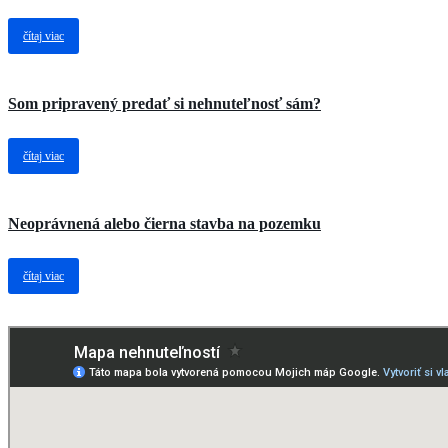
čítaj viac
Som pripravený predať si nehnuteľnosť sám?
čítaj viac
Neoprávnená alebo čierna stavba na pozemku
čítaj viac