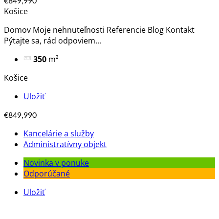
€849,990
Košice
Domov Moje nehnuteľnosti Referencie Blog Kontakt
Pýtajte sa, rád odpoviem​...
350
m²
Košice
Uložiť
€849,990
Kancelárie a služby
Administratívny objekt
Novinka v ponuke
Odporúčané
Uložiť