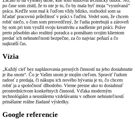
Začalo to na vysokej škole, kde som študoval technický odbor. No,
po čase som zistil, že to nie je to, čo by mala byť moja “vysnívaná“
práca. Keďže som mal k ľuďom vždy blízko, rozhodol som sa
hľadať pracovnú príležitosť v práci s ľuďmi. Vedel som, že chcem
robiť niečo, o čom som presvedčený, že ľudia potrebujú a zároveň
by som pri tom využil svoju kreativitu a nadšenie pri práci. Práve
preto pôsobím ako realitný poradca a pomáham svojim klientom
predať ich nehnuteľnosti bezpečne, za čo najviac peňazí a čo
najkratší čas.
Vízia
„Každý cieľ bez naplánovania presných činností na jeho dosiahnutie
je iba snom“. Čo je Vašim snom je mojím cieľom. Spraviť ľudom
radosť z predaja, či nákupu ich nového bývania je to, čo chcem
robiť ja a spoločnosť dlhodobo. Vieme presne ako to dosiahnuť
prostredníctvom konkrétnych činností. Vďaka moderným
technológiám a neustálemu vzdelávaniu v odbore nehnuteľností
prinášame reálne žiadané výsledky.
Google referencie
Profesionálny