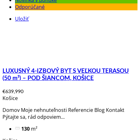
Novinka v ponuke
Odporúčané
Uložiť
LUXUSNÝ 4-IZBOVÝ BYT S VEĽKOU TERASOU
(50 m²) – POD ŠIANCOM, KOŠICE
€639,990
Košice
Domov Moje nehnuteľnosti Referencie Blog Kontakt
Pýtajte sa, rád odpoviem​...
130
m²