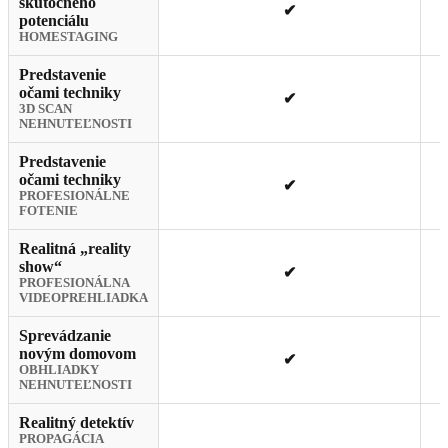
skutočného
✔
potenciálu
HOMESTAGING
Predstavenie
očami techniky
✔
3D SCAN
NEHNUTEĽNOSTI
Predstavenie
očami techniky
✔
PROFESIONÁLNE
FOTENIE
Realitná „reality
show“
✔
PROFESIONÁLNA
VIDEOPREHLIADKA
Sprevádzanie
novým domovom
✔
OBHLIADKY
NEHNUTEĽNOSTI
Realitný detektív
PROPAGÁCIA