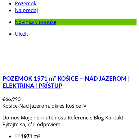
Pozemok
Na predaj
Novinka v ponuke
Uložiť
POZEMOK 1971 m² KOŠICE – NAD JAZEROM |
ELEKTRINA | PRÍSTUP
€66,990
Košice-Nad jazerom, okres Košice IV
Domov Moje nehnuteľnosti Referencie Blog Kontakt
Pýtajte sa, rád odpoviem​...
1971
m²