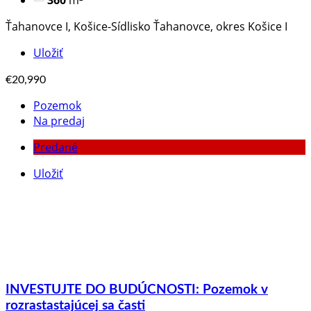
360
m²
Ťahanovce I, Košice-Sídlisko Ťahanovce, okres Košice I
Uložiť
€20,990
Pozemok
Na predaj
Predané
Uložiť
INVESTUJTE DO BUDÚCNOSTI: Pozemok v
rozrastastajúcej sa časti