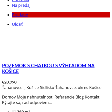
Na predaj
Predané
Uložiť
POZEMOK S CHATKOU S VÝHĽADOM NA
KOŠICE
€20,990
Ťahanovce I, Košice-Sídlisko Ťahanovce, okres Košice I
Domov Moje nehnuteľnosti Referencie Blog Kontakt
Pýtajte sa, rád odpoviem​...