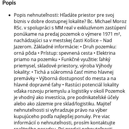
Popis
Popis nehnuteľnosti
:
Hľadáte priestor pre svoj
biznis v dobre dostupnej lokalite? Bc. Michael Moroz
RSc. v spolupráci s MM real v exkluzívnom zastúpení
ponúkame na predaj pozemok o výmere 1971 m²,
nachádzajúci sa v mestskej časti Košice – Nad
Jazerom. Základné informácie: • Druh pozemku:
orná pôda • Prístup: spevnená cesta • Elektrina
priamo na pozemku • Funkčné využitie: ľahký
priemysel, skladové priestory, výroba Výhody
lokality: • Tichá a súkromná časť mimo hlavnej
premávky • Výborná dostupnosť do mesta a na
hlavné dopravné ťahy • Rastúci potenciál lokality
vďaka rozvoju priemyslu a logistiky v okolí Pozemok
je vhodný ako investícia, pre podnikateľské účely
alebo ako zázemie pre sklad/logistiku. Majiteľ
nehnuteľnosti si vyhradzuje právo na výber
kupujúceho podľa najlepšej ponuky. Pre viac
informácií o nehnuteľnosti, prosím kontaktujte
realitného poradcu. Pri predaji nehnuteľnosti