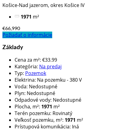
Košice-Nad jazerom, okres Košice IV
1971
m²
€66,990
Požiadať o informácie
Základy
Cena za m²
:
€33.99
Kategória
:
Na predaj
Typ
:
Pozemok
Elektrina
:
Na pozemku - 380 V
Voda
:
Nedostupné
Plyn
:
Nedostupné
Odpadové vody
:
Nedostupné
Plocha, m²
:
1971
m²
Terén pozemku
:
Rovinatý
Veľkosť pozemku, m²
:
1971
m²
Prístupová komunikácia
:
Iná