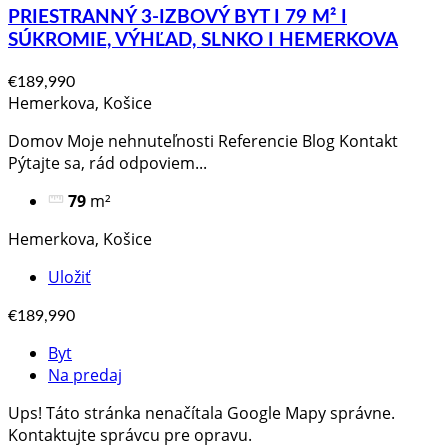
PRIESTRANNÝ 3-IZBOVÝ BYT I 79 M² I
SÚKROMIE, VÝHĽAD, SLNKO I HEMERKOVA
€189,990
Hemerkova, Košice
Domov Moje nehnuteľnosti Referencie Blog Kontakt
Pýtajte sa, rád odpoviem​...
79
m²
Hemerkova, Košice
Uložiť
€189,990
Byt
Na predaj
Ups! Táto stránka nenačítala Google Mapy správne.
Kontaktujte správcu pre opravu.