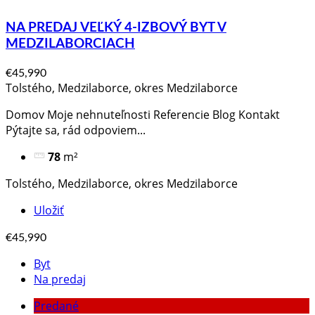
NA PREDAJ VEĽKÝ 4-IZBOVÝ BYT V
MEDZILABORCIACH
€45,990
Tolstého, Medzilaborce, okres Medzilaborce
Domov Moje nehnuteľnosti Referencie Blog Kontakt
Pýtajte sa, rád odpoviem​...
78
m²
Tolstého, Medzilaborce, okres Medzilaborce
Uložiť
€45,990
Byt
Na predaj
Predané