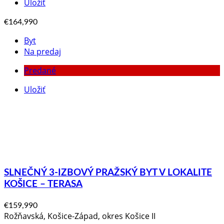
Uložiť
€164,990
Byt
Na predaj
Predané
Uložiť
SLNEČNÝ 3-IZBOVÝ PRAŽSKÝ BYT V LOKALITE
KOŠICE – TERASA
€159,990
Rožňavská, Košice-Západ, okres Košice II