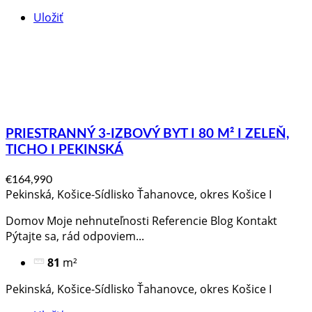
Uložiť
PRIESTRANNÝ 3-IZBOVÝ BYT I 80 M² I ZELEŇ,
TICHO I PEKINSKÁ
€164,990
Pekinská, Košice-Sídlisko Ťahanovce, okres Košice I
Domov Moje nehnuteľnosti Referencie Blog Kontakt
Pýtajte sa, rád odpoviem​...
81
m²
Pekinská, Košice-Sídlisko Ťahanovce, okres Košice I