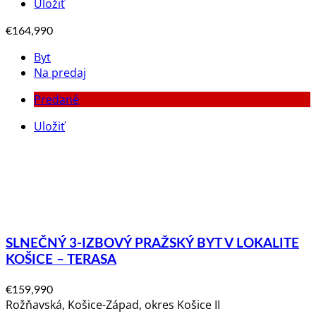
Uložiť
€164,990
Byt
Na predaj
Predané
Uložiť
SLNEČNÝ 3-IZBOVÝ PRAŽSKÝ BYT V LOKALITE
KOŠICE – TERASA
€159,990
Rožňavská, Košice-Západ, okres Košice II