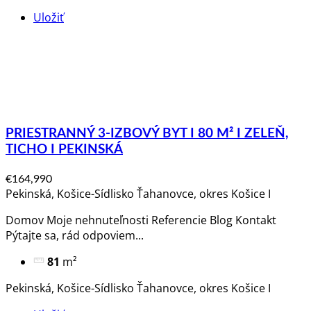
Uložiť
PRIESTRANNÝ 3-IZBOVÝ BYT I 80 M² I ZELEŇ,
TICHO I PEKINSKÁ
€164,990
Pekinská, Košice-Sídlisko Ťahanovce, okres Košice I
Domov Moje nehnuteľnosti Referencie Blog Kontakt
Pýtajte sa, rád odpoviem​...
81
m²
Pekinská, Košice-Sídlisko Ťahanovce, okres Košice I