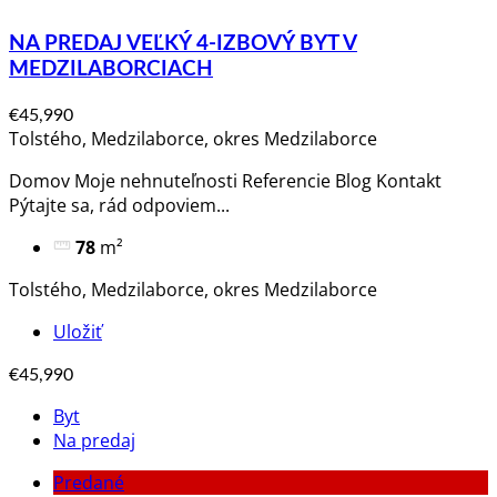
NA PREDAJ VEĽKÝ 4-IZBOVÝ BYT V
MEDZILABORCIACH
€45,990
Tolstého, Medzilaborce, okres Medzilaborce
Domov Moje nehnuteľnosti Referencie Blog Kontakt
Pýtajte sa, rád odpoviem​...
78
m²
Tolstého, Medzilaborce, okres Medzilaborce
Uložiť
€45,990
Byt
Na predaj
Predané