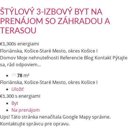
ŠTÝLOVÝ 3-IZBOVÝ BYT NA
PRENÁJOM SO ZÁHRADOU A
TERASOU
s energiami
€1,300
Floriánska, Košice-Staré Mesto, okres Košice I
Domov Moje nehnuteľnosti Referencie Blog Kontakt Pýtajte
sa, rád odpoviem​...
78
m²
Floriánska, Košice-Staré Mesto, okres Košice I
Uložiť
s energiami
€1,300
Byt
Na prenájom
Ups! Táto stránka nenačítala Google Mapy správne.
Kontaktujte správcu pre opravu.