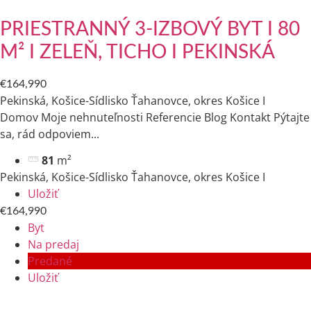
PRIESTRANNÝ 3-IZBOVÝ BYT I 80
M² I ZELEŇ, TICHO I PEKINSKÁ
€164,990
Pekinská, Košice-Sídlisko Ťahanovce, okres Košice I
Domov Moje nehnuteľnosti Referencie Blog Kontakt Pýtajte
sa, rád odpoviem​...
81
m²
Pekinská, Košice-Sídlisko Ťahanovce, okres Košice I
Uložiť
€164,990
Byt
Na predaj
Predané
Uložiť