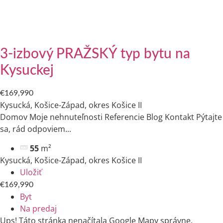
3-izbový PRAŽSKÝ typ bytu na
Kysuckej
€169,990
Kysucká, Košice-Západ, okres Košice II
Domov Moje nehnuteľnosti Referencie Blog Kontakt Pýtajte
sa, rád odpoviem​...
55
m²
Kysucká, Košice-Západ, okres Košice II
Uložiť
€169,990
Byt
Na predaj
Ups! Táto stránka nenačítala Google Mapy správne.